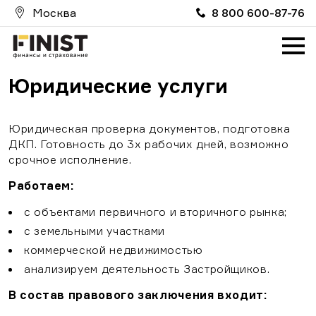
Москва
8 800 600-87-76
Главная
О компании
Юридические услуги
Услуги
Партнерам
Юридическая проверка документов, подготовка
ДКП. Готовность до 3х рабочих дней, возможно
Вакансии
срочное исполнение.
Работаем:
FinistИпотека
с объектами первичного и вторичного рынка;
FinistRealty
с земельными участками
ProMoneyClub
коммерческой недвижимостью
анализируем деятельность Застройщиков.
FinistAuto
В состав правового заключения входит:
Страховой случай