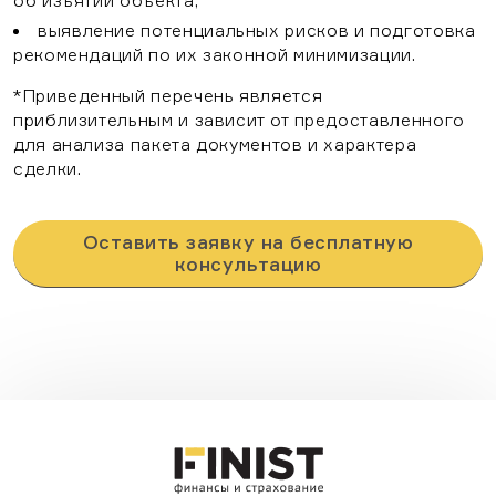
об изъятии объекта;
выявление потенциальных рисков и подготовка
рекомендаций по их законной минимизации.
Бесплатная
*Приведенный перечень является
Выберите Ваш регион
Подберите программу,
Бесплатная
консультация
приблизительным и зависит от предоставленного
подходящую именно
для анализа пакета документов и характера
консультация
вам
сделки.
Москва
Санкт-Петербург
Оставить заявку на бесплатную
консультацию
Нижний Новгород
Рязань
Воронеж
Казань
Краснодар
Согласен на обработку
Согласен на обработку
персональных данных
персональных данных
Тамбов