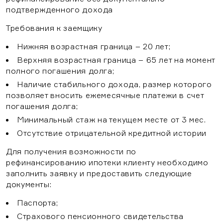
Пользовательское соглашение
Ставрополь
подтвержденного дохода
Согласие на обработку персональных данных
Отправить заявку
Требования к заемщику
Нажимая на кнопку «Отправить заявку», я даю
Выбрать
Нижняя возрастная граница – 20 лет;
согласие на обработку моих персональных данных
Отправить
в соответствии с
политикой конфидециальности
Верхняя возрастная граница – 65 лет на момент
полного погашения долга;
Наличие стабильного дохода, размер которого
позволяет вносить ежемесячные платежи в счет
погашения долга;
Минимальный стаж на текущем месте от 3 мес.
Отсутствие отрицательной кредитной истории
Для получения возможности по
рефинансированию ипотеки клиенту необходимо
заполнить заявку и предоставить следующие
документы:
Паспорта;
Страхового пенсионного свидетельства