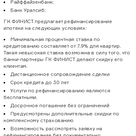
Райффайзенбанк;
Банк Уралсиб;
ГК ФИНИСТ предлагает рефинансирование
Бесплатная
Выберите Ваш регион
Подберите программу,
ипотеки на следующих условиях:
консультация
подходящую именно
Минимальная процентная ставка по
вам
кредитованию составляет от 7,9% для квартир.
Москва
Такая невысокая ставка возможна в силу того, что
банки-партнеры ГК ФИНИСТ делают скидку его
Санкт-Петербург
клиентам.
Нижний Новгород
Дистанционное сопровождение сделки
Срок кредита до 30 лет
Рязань
Услуги по рефинансированию являются
Воронеж
бесплатными.
Досрочное погашение без ограничений
Казань
Предусмотрены дополнительные скидки по
Краснодар
комплексному страхованию
Согласен на обработку
персональных данных
Возможность рассмотреть заявку на
Тамбов
рефинансирование без документально
Политика обработки персональных данных