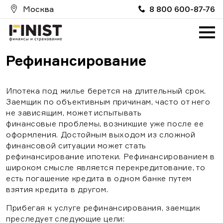
Москва
8 800 600-87-76
Главная
О компании
Рефинансирование
Услуги
Партнерам
Ипотека под жилье берется на длительный срок.
Заемщик по объективным причинам, часто от него
Вакансии
не зависящим, может испытывать
финансовые проблемы, возникшие уже после ее
оформления. Достойным выходом из сложной
FinistИпотека
финансовой ситуации может стать
рефинансирование ипотеки. Рефинансированием в
FinistRealty
широком смысле является перекредитование, то
ProMoneyClub
есть погашение кредита в одном банке путем
взятия кредита в другом.
FinistAuto
Прибегая к услуге рефинансирования, заемщик
преследует следующие цели:
Страховой случай