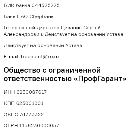
БИК банка 044525225
Банк ПАО Сбербанк
Генеральный директор Циканин Сергей
Бесплатная
Александрович. Действует на основании Устава
Выберите Ваш регион
Подберите программу,
консультация
подходящую именно
Действует на основании Устава
вам
E-mail: freemont@ro.ru
Москва
Общество с ограниченной
Санкт-Петербург
ответственностью «ПрофГарант»
Нижний Новгород
ИНН 6230087617
Рязань
КПП 623001001
Воронеж
ОКПО 31773322
Казань
ОГРН 1156230000057
Краснодар
Согласен на обработку