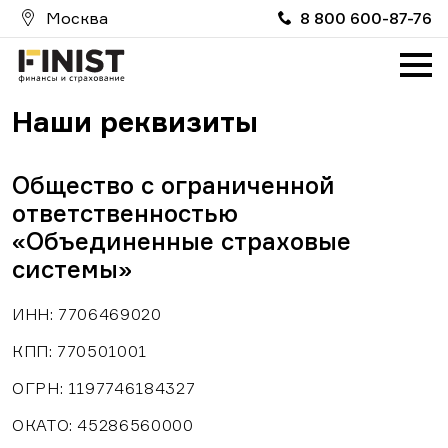
Москва
8 800 600-87-76
Главная
О компании
Наши реквизиты
Услуги
Партнерам
Общество с ограниченной
ответственностью
Вакансии
«Объединенные страховые
системы»
FinistИпотека
ИНН: 7706469020
FinistRealty
КПП: 770501001
ProMoneyClub
ОГРН: 1197746184327
FinistAuto
ОКАТО: 45286560000
Страховой случай