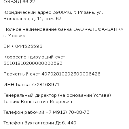
персональных данных
ОКВЭД 66.22
Тамбов
Политика обработки персональных данных
Юридический адрес 390046, г. Рязань, ул.
Пользовательское соглашение
Ставрополь
Согласие на обработку персональных данных
Колхозная, д. 11, пом. 63
Отправить заявку
Полное наименование банка ОАО «АЛЬФА-БАНК»
Нажимая на кнопку «Отправить заявку», я даю
Выбрать
г. Москва
согласие на обработку моих персональных данных
Отправить
в соответствии с
политикой конфидециальности
БИК 044525593
Корреспондирующий счет
30101810200000000593
Расчетный счет 40702810202300006426
ИНН Банка 7728168971
Генеральный директор (на основании Устава)
Тонких Константин Игоревич
Телефон рабочий +7 (4912) 70-08-73
Телефон бухгалтерии Доб. 440