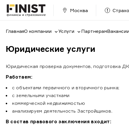
Москва
Страхо
Главная
О компании
Услуги
Партнерам
Ваканси
Рефинансирование и кредитование
Страхование загородного дома
Ипотечное страхование от Finist и Циан
Страхование имущества от Finist и Циан
Титульное страхование от Finist и Циан
Юридические услуги
Юридическая проверка документов, подготовка ДКП
Работаем:
с объектами первичного и вторичного рынка;
с земельными участками
коммерческой недвижимостью
анализируем деятельность Застройщиков.
В состав правового заключения входит: