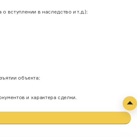
+7 495 62-62-555
 вступлении в наследство и т.д.);
+7 495 660-00-98
Обратный звонок
зъятии объекта;
окументов и характера сделки.
», я