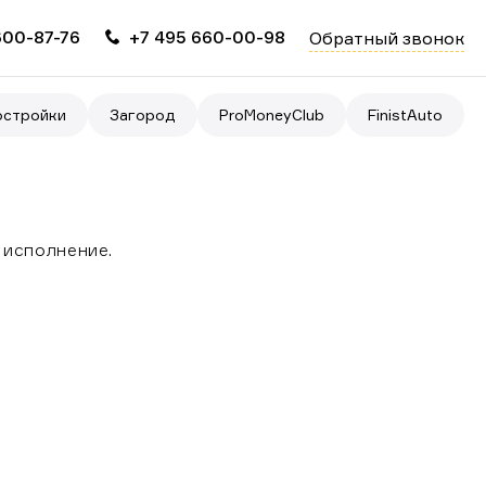
600-87-76
+7 495 660-00-98
Обратный звонок
Главная
О компании
остройки
Загород
ProMoneyClub
FinistAuto
Услуги
Партнерам
Вакансии
 исполнение.
FinistИпотека
FinistRealty
ProMoneyClub
FinistAuto
Страховой случай