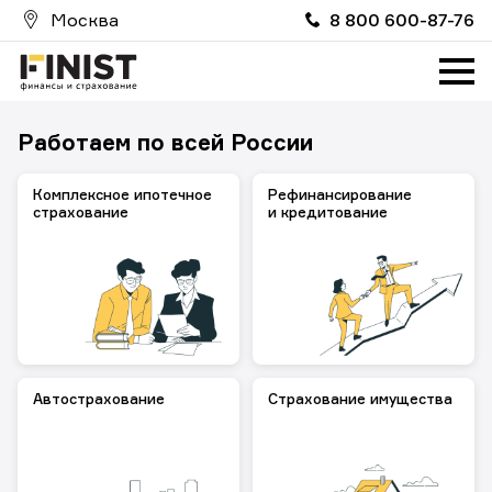
Москва
8 800 600-87-76
Главная
О компании
Работаем по всей России
Услуги
Партнерам
Комплексное ипотечное
Рефинанси­рование
страхование
и кредитование
Вакансии
FinistИпотека
FinistRealty
ProMoneyClub
Автострахова­ние
Страхование имущества
FinistAuto
Страховой случай