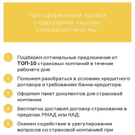
При оформлении полиса
страхования нашими
специалистами мы:
Подберём оптимальные предложения от
ТОП-10
страховых компаний в течение
рабочего дня;
Поможем разобраться в условиях кредитного
договора и требованиях банка-кредитора;
Оформим пакет документов для страховой
Бесплатная
Бесплатная
Бесплатная
Выберите Ваш регион
Подберите программу,
компании;
консультация
консультация
консультация
подходящую именно
Бесплатно доставим договор страхования в
вам
пределах МКАД или КАД;
Москва
Окажем содействие в урегулировании
вопросов со страховой компанией при
Санкт-Петербург